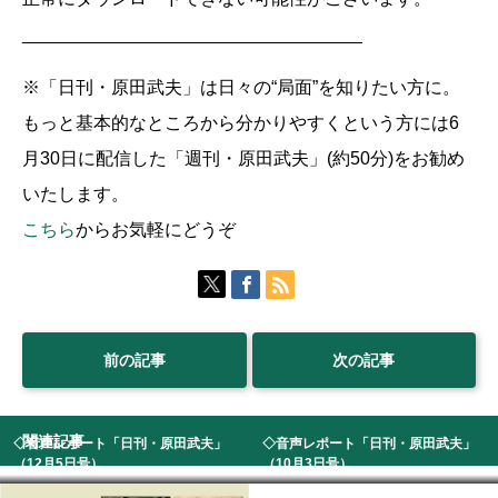
__________________________________
※「日刊・原田武夫」は日々の“局面”を知りたい方に。
もっと基本的なところから分かりやすくという方には6
月30日に配信した「週刊・原田武夫」(約50分)をお勧め
いたします。
こちら
からお気軽にどうぞ
前の記事
次の記事
関連記事
◇音声レポート「日刊・原田武夫」
◇音声レポート「日刊・原田武夫」
（12月5日号） ...
（10月3日号） ...