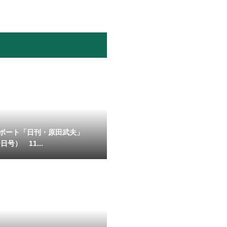
ポート「日刊・原田武夫」
日号） 11...