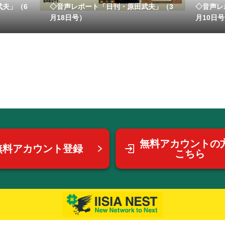
武夫」（6
◇音声レポート「日刊・原田武夫」（3
◇音声レ
月18日号）
月10日
無料アカウントの
無料アカウント登録
こちら