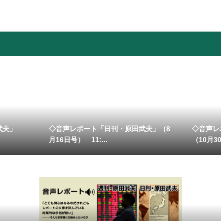
武夫」
◇音声レポート「日刊・原田武夫」（8
◇音声レ
月16日号） 11:...
（10月30