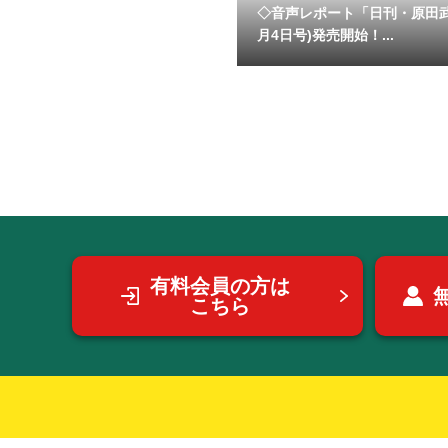
◇音声レポート「日刊・原田
月4日号)発売開始！...
有料会員の方は
こちら