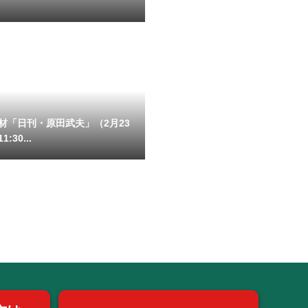
）
材「日刊・原田武夫」（2月23
:30...