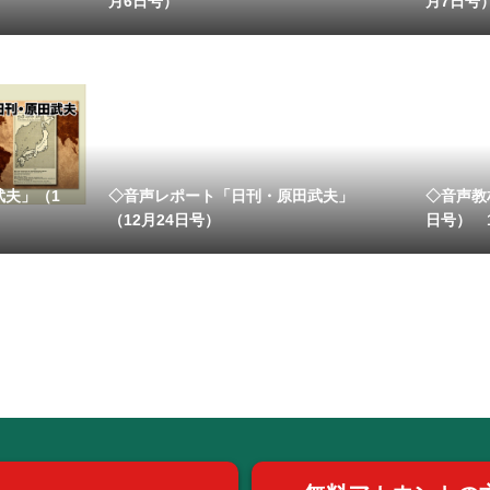
月6日号）
月7日号
武夫」（1
◇音声レポート「日刊・原田武夫」
◇音声教
（12月24日号）
日号） 11