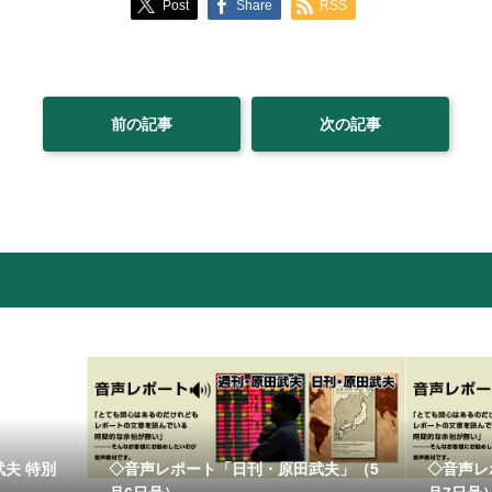
Post
Share
RSS
前の記事
次の記事
夫 特別
◇音声レポート「日刊・原田武夫」（5
◇音声レ