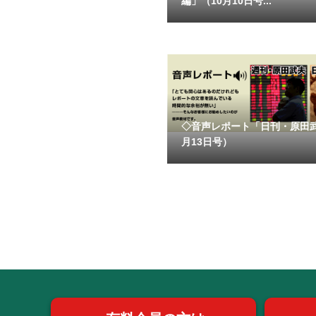
編」（10月10日号...
◇音声レポート「日刊・原田
月13日号）