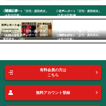
関連記事
◇音声レポート「日刊・原田武夫」
◇音声レポート「日刊・原田武夫」
（4月20日号） ...
（5月14日号)発...
◇音声レポート「日刊・原田武夫」
◇音声レポート「週刊・原田武夫」
【お知らせ】音声レポート「日刊・
◇音声レポート「日刊・原田武夫」
（6月17日号）
（7月29日号） ...
原田武夫」（201...
（4月23日号） ...
有料会員の方は
こちら
無料アカウント登録