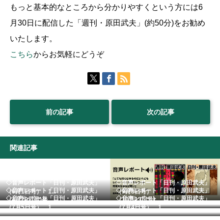
もっと基本的なところから分かりやすくという方には6
月30日に配信した「週刊・原田武夫」(約50分)をお勧め
いたします。
こちら
からお気軽にどうぞ
前の記事
次の記事
関連記事
◇音声レポート「日刊・原田武夫」
◇音声レポート「日刊・原田武夫」
◇音声レポート「日刊・原田武夫」
◇音声レポート「日刊・原田武夫」
（6月1日号） 1...
（9月8日号）
◇音声レポート「日刊・原田武夫」
◇音声レポート「日刊・原田武夫」
（4月20日号)発...
（10月13日号)...
（7月5日号） 1...
（7月4日号） 1...