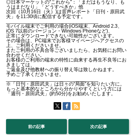
◎日本マーケットの“これから”：「まだはもうなり、も
うはまだなり」「どうすべきか」他
次回（10月16日（火）)は音声レポート「日刊・原田武
夫」を11:30頃に配信する予定です。
__________________________________
モバイル端末でご利用の場合(iOS端末、Android 2.3、
iOS 7以前のバージョン・Windows Phoneなど)、
正常にダウンロードできない可能性がございます。
その場合は、PC端末でお客様マイページへアクセスの
上、ご利用くださいませ。
またご利用の不具合等ございましたら、お気軽にお問い
合わせください。
お客様のご利用の端末の特性に由来する再生不良等にお
きましては、
ご返金及び他教材への振り替え等は致しかねます。
予めご了承くださいませ。
__________________________________
※「日刊・原田武夫」は日々の“局面”を知りたい方に。
もっと基本的なところから分かりやすくという方には
「週刊・原田武夫」(約50分)をお勧めいたします。
前の記事
次の記事