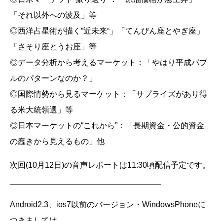
「それ以外への波及」等
◎西洋占星術が描く”近未来“」「てんびん座とやぎ座」
「さそり座とうお座」等
◎データ分析から考えるマーケット：「やはり平成バブ
ルのパターンなのか？」
◎国際情勢から見るマーケット：「サプライズがあり得
る米大統領選」等
◎日本マーケットの“これから”：「長期資金・公的資金
の蠢きから見えるもの」他
次回(10月12日)の音声レポートは11:30頃配信予定です。
__________________________________
Android2.3、ios7以前のバージョン・WindowsPhoneに
つきましては、