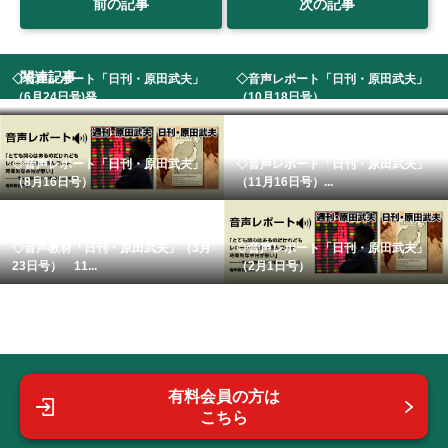
前の記事
次の記事
関連記事
◇音声レポート「日刊・原田武夫」
◇音声レポート「日刊・原田武夫」
（6月24日号)発...
（10月18日号）...
◇音声レポート「日刊・原田武夫」
◇音声レポート「日刊・原田武夫」
（8月16日号）
（11月16日号）...
◇音声教材「日刊・原田武夫」（3月
◇音声レポート「日刊・原田武夫」
23日号） 11...
（2月1日号）
有料会員の方は
こちら