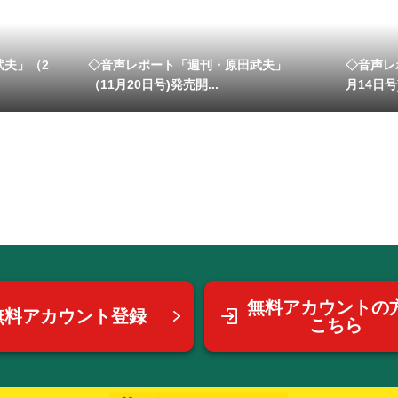
武夫」（2
◇音声レポート「週刊・原田武夫」
◇音声レ
（11月20日号)発売開...
月14日号
無料アカウントの
無料アカウント登録
こちら