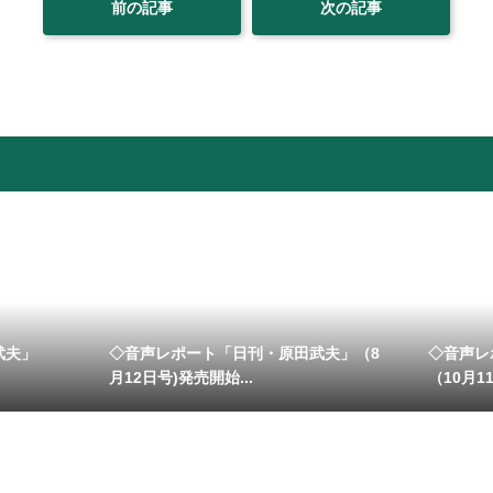
前の記事
次の記事
武夫」
◇音声レポート「日刊・原田武夫」（8
◇音声レ
月12日号)発売開始...
（10月11