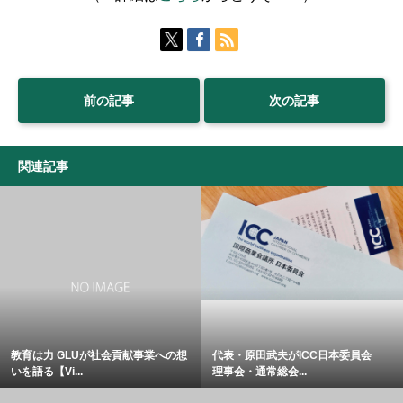
前の記事
次の記事
関連記事
教育は力 GLUが社会貢献事業への想
代表・原田武夫がICC日本委員会
いを語る【Vi...
理事会・通常総会...