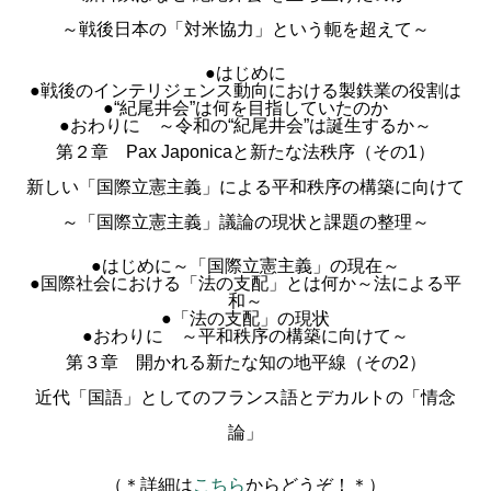
～戦後日本の「対米協力」という軛を超えて～
●はじめに
●戦後のインテリジェンス動向における製鉄業の役割は
●“紀尾井会”は何を目指していたのか
●おわりに ～令和の“紀尾井会”は誕生するか～
第２章 Pax Japonicaと新たな法秩序（その1）
新しい「国際立憲主義」による平和秩序の構築に向けて
～「国際立憲主義」議論の現状と課題の整理～
●はじめに～「国際立憲主義」の現在～
●国際社会における「法の支配」とは何か～法による平
和～
●「法の支配」の現状
●おわりに ～平和秩序の構築に向けて～
第３章 開かれる新たな知の地平線（その2）
近代「国語」としてのフランス語とデカルトの「情念
論」
（＊詳細は
こちら
からどうぞ！＊）