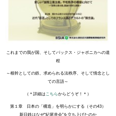
これまでの我が国、そしてパックス・ジャポニカへの道
程
～根幹としての鉄、求められる法秩序、そして情念とし
ての言語～
（＊詳細は
こちら
からどうぞ！＊）
第１章 日本の「構造」を明らかにする（その43）
新日鉄はなぜ“紀尾井会”を立ち上げたのか