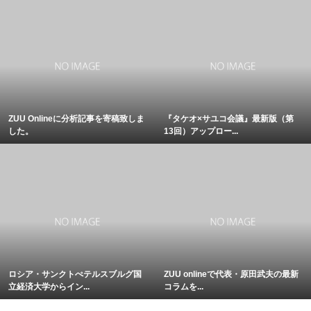
ZUU Onlineに分析記事を寄稿致しま
『タケオ×サユコ会議』最新版（第
した。
13回）アップロー...
ロシア・サンクトぺテルスブルグ国
ZUU onlineで代表・原田武夫の最新
立経済大学からイン...
コラムを...