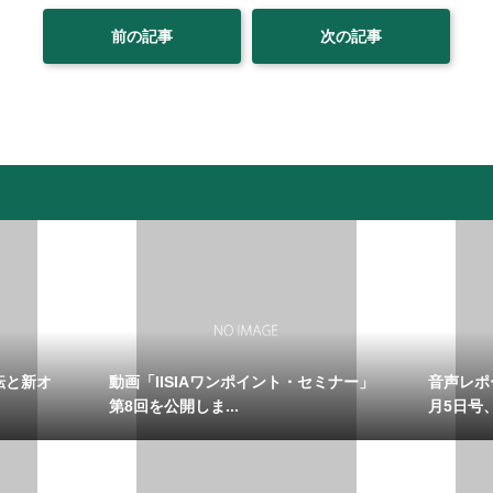
前の記事
次の記事
転と新オ
動画「IISIAワンポイント・セミナー」
音声レポ
第8回を公開しま...
月5日号