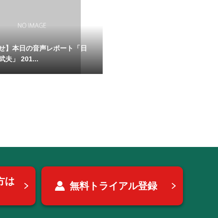
せ】本日の音声レポート「日
夫」 201...
方は
無料トライアル登録