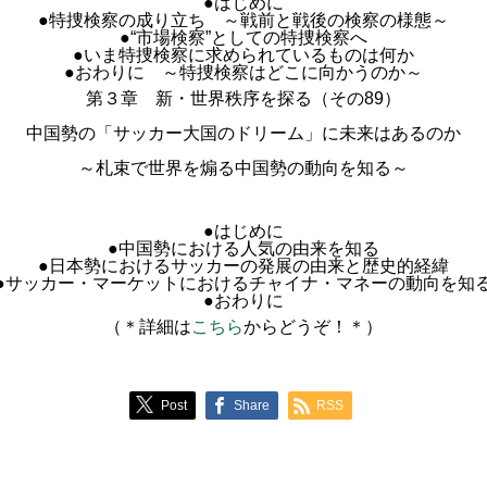
●はじめに
●特捜検察の成り立ち ～戦前と戦後の検察の様態～
●“市場検察”としての特捜検察へ
●いま特捜検察に求められているものは何か
●おわりに ～特捜検察はどこに向かうのか～
第３章 新・世界秩序を探る（その89）
中国勢の「サッカー大国のドリーム」に未来はあるのか
～札束で世界を煽る中国勢の動向を知る～
●はじめに
●中国勢における人気の由来を知る
●日本勢におけるサッカーの発展の由来と歴史的経緯
●サッカー・マーケットにおけるチャイナ・マネーの動向を知
●おわりに
（＊詳細は
こちら
からどうぞ！＊）
Post
Share
RSS