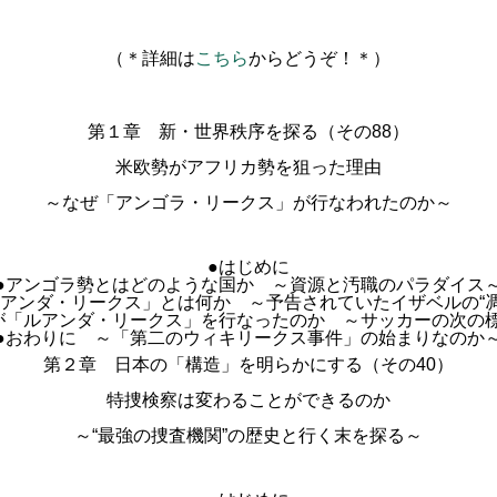
（＊詳細は
こちら
からどうぞ！＊）
第１章 新・世界秩序を探る（その88）
米欧勢がアフリカ勢を狙った理由
～なぜ「アンゴラ・リークス」が行なわれたのか～
●はじめに
●アンゴラ勢とはどのような国か ～資源と汚職のパラダイス
ルアンダ・リークス」とは何か ～予告されていたイザベルの“凋
が「ルアンダ・リークス」を行なったのか ～サッカーの次の
●おわりに ～「第二のウィキリークス事件」の始まりなのか
第２章 日本の「構造」を明らかにする（その40）
特捜検察は変わることができるのか
～“最強の捜査機関”の歴史と行く末を探る～