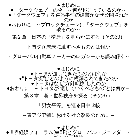
●はじめに
●「ダークウェブ」の今 ～何が起こっているのか～
●「ダークウェブ」を巡る事件の調書がなぜ公開された
のか
●おわりに ～ブロックチェーンは「ダークウェブ」を
破るのか～
第２章 日本の「構造」を明らかにする（その39）
トヨタが未来に遺すべきものとは何か
～グローバル自動車メーカーのレガシーから読み解く～
●はじめに
●トヨタが遺してきたものとは何か
●“トヨタ流”はどのように構築されてきたのか
●トヨタはなぜ“方針転換”したのか
●おわりに ～トヨタが“遺していくべきもの”とは何か～
第３章 新・世界秩序を探る（その87）
「男女平等」を巡る日中比較
～東アジア勢における社会改良のために～
●はじめに
●世界経済フォーラム(WEF)とグローバル・ジェンダー・