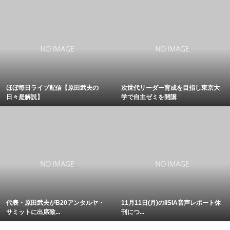
ほぼ毎日ライブ配信【原田武夫の
次世代リーダー育成を目指し東京大
日々是解説】
学で自主ゼミを開講
代表・原田武夫がB20アンタルヤ・
11月11日(月)のIISIA音声レポート休
サミットに出席致...
刊につ...