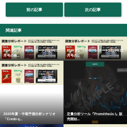
前の記事
次の記事
関連記事
IISIAマンスリー・レポート2020年5
IISIAマンスリー・レポート2019年11
月号の発...
月号の...
2020年夏・中期予測分析シナリオ
定量分析ツール『Promētheús I』販
「Credo q...
売開始...