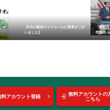
リオ
【6月の配信スケジュールに変更がござ
「想定内
いました】
問題だ（
無料アカウントの
無料アカウント登録
こちら