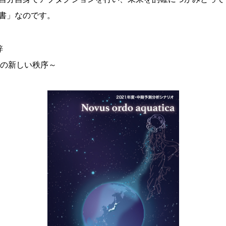
書」なのです。
梓
a」～水の新しい秩序～