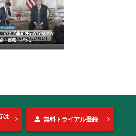
」か？「想定外」か？それが
続・連載「パッ...
方は
無料トライアル登録