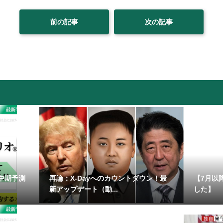
前の記事
次の記事
・中期予測
再論：X-Dayへのカウントダウン！最
【7月以
新アップデート（動...
した】