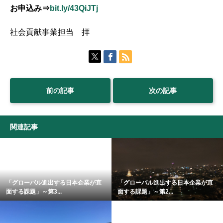
お申込み⇒
bit.ly/43QiJTj
社会貢献事業担当 拝
前の記事
次の記事
関連記事
「グローバル進出する日本企業が直
「グローバル進出する日本企業が直
面する課題」～第3...
面する課題」～第2...