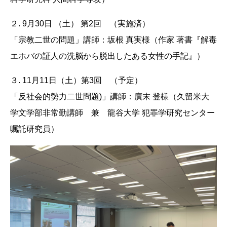
２. 9月30日 （土） 第2回 （実施済）
「宗教二世の問題」講師：坂根 真実様（作家 著書『解毒
エホバの証人の洗脳から脱出したある女性の手記』）
３. 11月11日（土）第3回 （予定）
「反社会的勢力二世問題)」講師：廣末 登様（久留米大
学文学部非常勤講師 兼 龍谷大学 犯罪学研究センター
嘱託研究員）