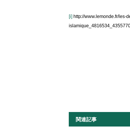
[i]
http://www.lemonde.fr/les-d
islamique_4816534_4355770
関連記事