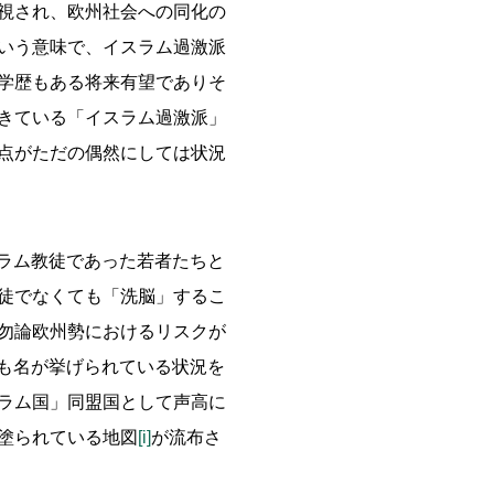
視され、欧州社会への同化の
いう意味で、イスラム過激派
学歴もある将来有望でありそ
きている「イスラム過激派」
点がただの偶然にしては状況
スラム教徒であった若者たちと
徒でなくても「洗脳」するこ
勿論欧州勢におけるリスクが
本も名が挙げられている状況を
ラム国」同盟国として声高に
塗られている地図
[i]
が流布さ