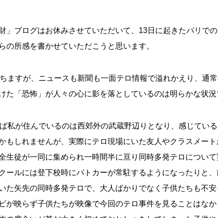
財」ブログはお休みさせていただいて、13日に起きたパリで
らの所感を書かせていただこうと思います。
経ちますが、ニュースも新聞も一面テロ情報で溢れかえり、通
けた「恐怖」が人々の心に影を落としているのは明らかな状況
らば私が住んでいるのは西郊外の武蔵野辺りとなり、感じてい
かもしれませんが、実際にテロ現場にいた友人やクラスメート
全生徒が一同に集められ一時間半に亘り同時多発テロについて
クールには登下校時にパトカーが常駐するようになったりと、
いた矢先の同時多発テロで、大人ばかりでなく子供たちも不安
ビが映らず子供たちが映像で今回のテロ事件を見ることはなか