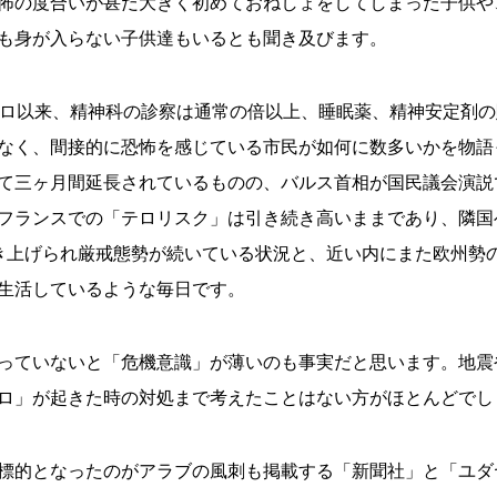
怖の度合いが甚だ大きく初めておねしょをしてしまった子供や
も身が入らない子供達もいるとも聞き及びます。
テロ以来、精神科の診察は通常の倍以上、睡眠薬、精神安定剤
なく、間接的に恐怖を感じている市民が如何に数多いかを物語
て三ヶ月間延長されているものの、バルス首相が国民議会演説
フランスでの「テロリスク」は引き続き高いままであり、隣国
き上げられ厳戒態勢が続いている状況と、近い内にまた欧州勢
生活しているような毎日です。
っていないと「危機意識」が薄いのも事実だと思います。地震
ロ」が起きた時の対処まで考えたことはない方がほとんどでし
標的となったのがアラブの風刺も掲載する「新聞社」と「ユダ