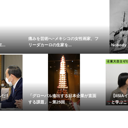
痛みを芸術へ~メキシコの女性画家、フ
...
リーダカーロの生家を...
Nobody K
ルだ！
「グローバル進出する日本企業が直面
【IISI
する課題」～第25回 ...
と学ぶこと