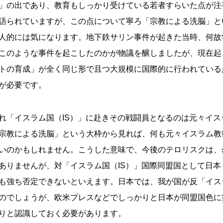
」の出であり、教育もしっかり受けている若者すらいた点が注
語られていますが、この点について寧ろ「宗教による洗脳」と
人的には気になります。地下鉄サリン事件が起きた当時、何故
このような事件を起こしたのかが物議を醸しましたが、現在起
トの育成」が全く同じ形で且つ大規模に国際的に行われている
が必要です。
れ「イスラム国（IS）」に赴きその戦闘員となるのは元々イ
宗教による洗脳」という大枠から見れば、何も元々イスラム教
いのかもしれません。こうした意味で、今後のテロリスクは、
ありませんが、対「イスラム国（IS）」国際同盟国として日
も強ち否定できないといえます。日本では、我が国が反「イス
のでしょうが、欧米プレスなどでしっかりと日本が同盟国色に
りと認識しておく必要があります。