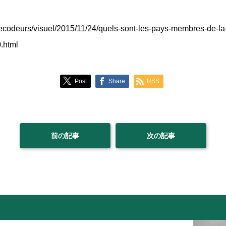
ecodeurs/visuel/2015/11/24/quels-sont-les-pays-membres-de-la-co
.html
Post
Share
RSS
前の記事
次の記事