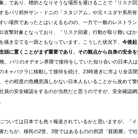
象」であり、標的となりそうな場所を避けることで「リスク回
するパリ郊外サン・ドニの「スタジアム」や元々ユダヤ系所有
すい場所であったとはいえるものの、一方で一般のレストラン、
ロ攻撃対象となっており、「リスク回避」行動が取り難いばか
を掻き立てる一因ともなっています。こうした状況下、
今後起
念頭に置くことがまず重要であり、その観点から自身の安全を
の晩、パリのオデオン界隈で接待をしていた知り合いの日本人
のキャバクラに移動して接待を続け、23時過ぎに市より全店
、その程度の危機意識しかない日本人もいることから改めて警
社員の安全確認をするのが当然だと思うのですが、安全確認網
。
については日本でも色々報道されているかと思いますが、「イ
者たちが、移民の2世、3世ではあるものの所謂「貧困層」で