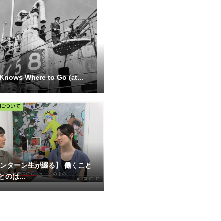
nows Where to Go (at...
Aインターン生が綴る】 働くこと
のは...