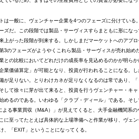
えているため、まずはその生産費用としての資金が必要になっ
トは一般に、ヴェンチャー企業を4つのフェーズに分けている
ーズだ。この段階では製品・サーヴィスすらまともに形になっ
来上がった段階が到来する。しかしまだマーケットへのアプロ
第3のフェーズがようやくこれら製品・サーヴィスが売れ始め
業との比較においてどれだけの成長率を見込めるのかが明らか
企業価値算定」が可能となり、投資が行われることになる。し
備が足りない。とりわけカネが足りなくなるのは常であり、「
そして徐々に芽が出て来ると、投資を行うヴェンチャー・キャ
始めるのである。いわゆる「クラブ・ディール」である。そし
業による事業買収（M&A）」が見えてくると、大手金融機関系
こに至ってたとえば具体的な上場準備へと作業が移り、ヴェン
け、「EXIT」ということになってくる。