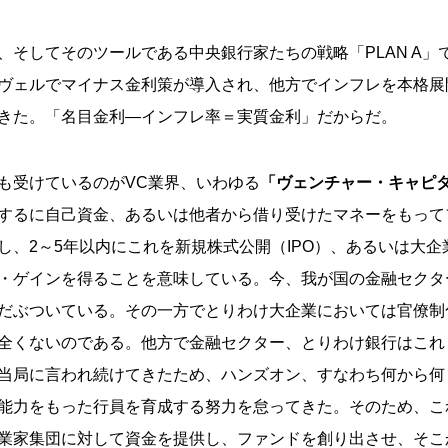
、そしてそのツールである中央銀行家たちの戦略「PLAN A」
ヴェルでマイナス金利策が導入され、他方でインフレを本格展
きた。「名目金利―インフレ率＝実質金利」だからだ。
も受けているのがVC業界、いわゆる
「ヴェンチャー・キャピ
するに自己資金、あるいは他者から借り受けたマネーをもって
し、2～5年以内にこれを新規株式公開（IPO）、あるいは大企
・ゲインを得ることを意味している。今、我が国の金融セクタ
だぶついている。その一方でとりわけ大企業においては官僚制
全くないのである。他方で金融セクター、とりわけ銀行はこれ
当局に言われ続けてきたため、ハンズオン、すなわち何から何
能力をもった行員を育成する努力を怠ってきた。そのため、こ
業家集団に対して資金を提供し、ファンドを創り出させ、そこ