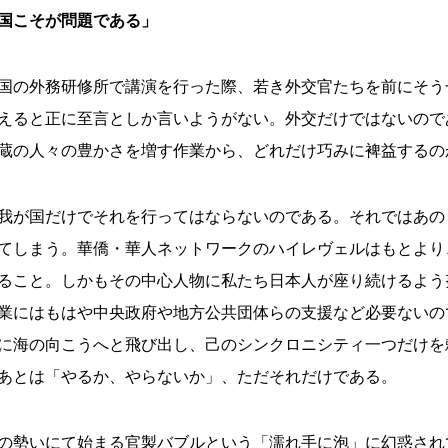
国こそが問題である」
国の外務研修所で講演を行った際、若き外交官たちを前にそう
えると正に至言としか言いようがない。外交だけではないので
蔵の人々の豊かさを増す作業から、どれだけ巧みに裨益するの
我が国だけでそれを行ってはならないのである。それではあの
てしまう。華僑・華人ネットワークのハイレヴェルはもとより
ること。しかもその中心人物に私たち日本人が座り続けるよう
業にはもはや中央政府や地方公共団体らの支援など必要ないの
に海の向こうへと飛び出し、己のシンクロニシティ一つだけを
あとは「やるか、やらないか」、ただそれだけである。
の勢いにて始まる官製バブルという「濡れ手に泡」に幻惑され