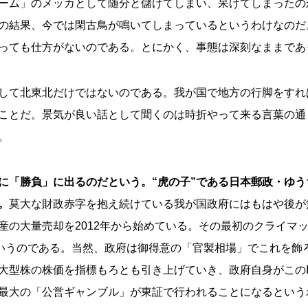
ーム」のメッカとして随分と儲けてしまい、呆けてしまったの
の結果、今では閑古鳥が鳴いてしまっているというわけなのだ
っても仕方がないのである。とにかく、事態は深刻なままであ
して北東北だけではないのである。我が国で地方の行脚をすれ
ことだ。景気が良い話として聞くのは時折やって来る言葉の通
。
に「勝負」に出るのだという。“虎の子”である日本郵政・ゆう
。
莫大な財政赤字を抱え続けている我が国政府にはもはや後が
の大量売却を2012年から始めている。その最初のクライマッ
というのである。当然、政府は御得意の「官製相場」でこれを飾
大型株の株価を指標もろとも引き上げていき、政府自身がこのI
最大の「公営ギャンブル」が東証で行われることになるという