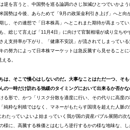
は逆を言うと、中国勢を巡る論調のさじ加減ひとつでいかよう
米国勢は今後、あらためて「9月の政策金利引き上げ」へと向
期し、その連想で「日本株高」へとこれまた期待が高まってい
も、総じて言えば「11月4日」に向けて官製相場が成り立ちや
さえ支持率が下がり、「健康不安説」が流されてしまっている
キの努力によって日本株マーケットは急反騰すら見せることに
見える。
ちは、そこで慢心はしないのだ。大事なことはただ一つ、そも
んの一時だけ訪れる弛緩のタイミングにおいて出来るか否かな
ける形で、かつ「リスク分散を適度に行い、その代りに高度の
「純粋な利殖ではなく、マネーがもたらす国境を超えた人脈の
にわたっていよいよ始まっていく我が国の資産バブル展開の次
の様に、高騰する株価とはむしろ逆行するかの様な地味な、し