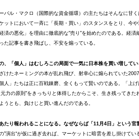
ーバル・マクロ（国際的な資金循環）の主たちはそんなに甘く
ケットにおいて一斉に「長期・買い」のスタンスをとり、今や遅
経済の悪化」を理由に徹底的な”売り”を始めたのである。経済
った記事を書き飛ばし、不安を煽っている。
の、「個人」はむしろこの局面で一気に日本株を買い増してい
ざけたネーミングの本が乱れ飛び、射幸心に煽られていた200
個人」たちは正に百戦錬磨、全くもって賢いのである。「上げ
復元力の原則”をきっちりと体得したからこそ、生き残ってきた
ようとも、負けじと買い進んだのである。
あたり報われることになる。なぜならば「11月4日」という官
の”演出“が仮に過ぎ去れば、マーケットに暗雲を差し掛けてい