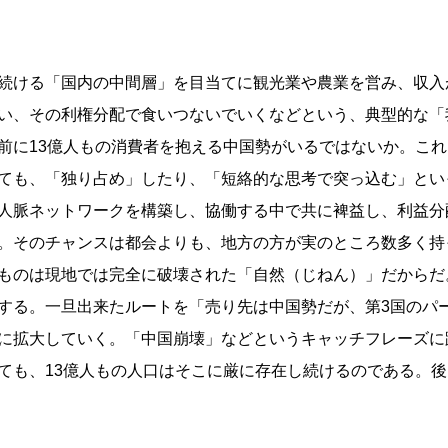
続ける「国内の中間層」を目当てに観光業や農業を営み、収入
い、その利権分配で食いつないでいくなどという、典型的な「
前に13億人もの消費者を抱える中国勢がいるではないか。こ
ても、「独り占め」したり、「短絡的な思考で突っ込む」とい
人脈ネットワークを構築し、協働する中で共に裨益し、利益分
。そのチャンスは都会よりも、地方の方が実のところ数多く持
ものは現地では完全に破壊された「自然（じねん）」だからだ
する。一旦出来たルートを「売り先は中国勢だが、第3国のパ
に拡大していく。「中国崩壊」などというキャッチフレーズに
ても、13億人もの人口はそこに厳に存在し続けるのである。