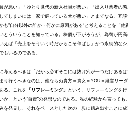
員が悪い」「ゆとり世代の新入社員が悪い」「出入り業者の態
してしまいには「家で飼っている犬が悪い」とまでなる。冗談
かも”自分以外の誰か・何かに原因がある“と考えることを「他
いとういうことを知っている。株価が下がろうが、為替が円高
いえば「売上をそういう時だからこそ伸ばし」かつ永続的なシ
でもいるのである。
に考えるべきは「だから必ずそこには抜け穴が一つだけあるは
まり行うべきなのは、他ならぬ貴方＝貴女＝YOU＝経営リー
ある。これを
「リフレ―ミング」
という。リフレ―ミングを行
いか」という“自責”の発想なのである。私の経験から言っても
みを発見し、それをベースとした次の一歩に踏み出すことに成