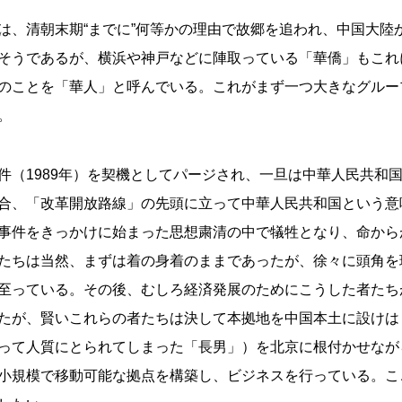
は、清朝末期“までに”何等かの理由で故郷を追われ、中国大陸
そうであるが、横浜や神戸などに陣取っている「華僑」もこれ
のことを「華人」と呼んでいる。これがまず一つ大きなグルー
。
件（1989年）を契機としてパージされ、一旦は中華人民共和
合、「改革開放路線」の先頭に立って中華人民共和国という意味
事件をきっかけに始まった思想粛清の中で犠牲となり、命から
たちは当然、まずは着の身着のままであったが、徐々に頭角を
至っている。その後、むしろ経済発展のためにこうした者たち
たが、賢いこれらの者たちは決して本拠地を中国本土に設けは
って人質にとられてしまった「長男」）を北京に根付かせなが
小規模で移動可能な拠点を構築し、ビジネスを行っている。こ