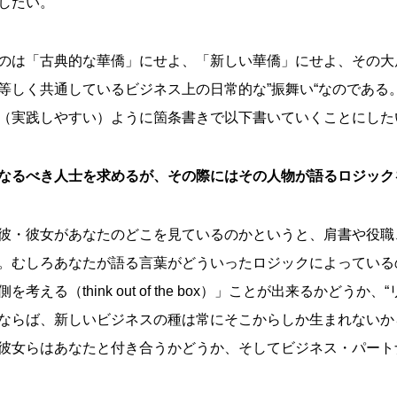
したい。
のは「古典的な華僑」にせよ、「新しい華僑」にせよ、その大
等しく共通しているビジネス上の日常的な”振舞い“なのである
（実践しやすい）ように箇条書きで以下書いていくことにした
となるべき人士を求めるが、その際にはその人物が語るロジッ
彼・彼女があなたのどこを見ているのかというと、肩書や役職
。むしろあなたが語る言葉がどういったロジックによっている
える（think out of the box）」ことが出来るかどうか
ならば、新しいビジネスの種は常にそこからしか生まれないか
彼女らはあなたと付き合うかどうか、そしてビジネス・パート