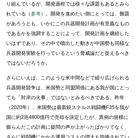
り組んでいるが、開発過程では様々な課題もあるとみら
れている（
参考
）。開発を進めたい側にとっては、難題
があろうとも、いかにこの兵器開発計画が有意義なもの
であるかを強調することによって、開発計画を継続した
いはずであり、その中で噴出した動きが中国勢も同様な
兵器開発実験を行っているという脅威論だと捉えるべき
ではないだろうか。
さらにいえば、このような米中間などで繰り広げられる
兵器開発競争は、米国勢と同盟関係にある我が国にとっ
ても「対岸の火事」ではないとみるべきである。昨年
（2020年）、米国勢は最新鋭ステルス戦闘機F35を我が
国に約2兆4800億円で売却を決定したが、異例の規模に
膨らんだこの計画に疑問の声が上がったばかりでなく、
さらに戦闘機にかかる運用コストの増大も指摘されてい