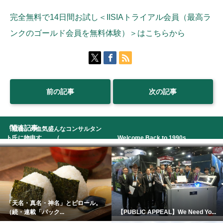
完全無料で14日間お試し＜IISIAトライアル会員（最高ラ
ンクのゴールド会員を無料体験）＞はこちらから
前の記事
次の記事
関連記事
「競合」の血気盛んなコンサルタン
ト氏に物申す。 （...
Welcome Back to 1990s.
「天名・真名・神名」とピロール。
（続・連載「パック...
【PUBLIC APPEAL】We Need Yo...