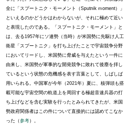
全に「スプートニク・モーメント（Sputnik ｍoment）」
といえるのかどうかはわからないが、それに極めて近い
と表現したのである。「スプートニク・モーメント」と
は、去る1957年にソ連勢（当時）が米国勢に先駆け人工
衛星「スプートニク」を打ち上げたことで宇宙競争分野
においてリードし、米国勢に脅威を与えたという一件に
由来し、米国勢が軍事的な開発競争に敗れて後塵を拝し
ているという状態の危機感を表す言葉として、しばしば
用いられる。中国軍が今年（2021年）夏に、核弾頭も搭
載可能な宇宙空間の軌道上を周回する極超音速兵器の打
ち上げなどを含む実験を行ったとみられてきたが、米国
勢政府関係者はこの件について直接的には認めてこなか
った（
参考
）。