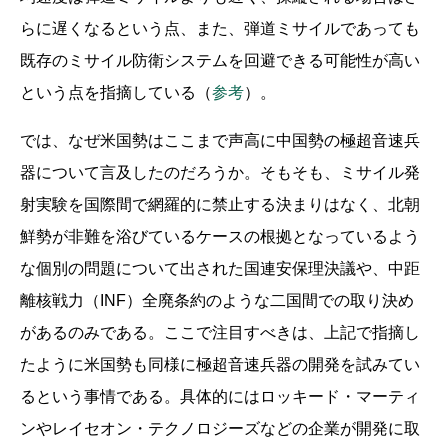
らに遅くなるという点、また、弾道ミサイルであっても
既存のミサイル防衛システムを回避できる可能性が高い
という点を指摘している（
参考
）。
では、なぜ米国勢はここまで声高に中国勢の極超音速兵
器について言及したのだろうか。そもそも、ミサイル発
射実験を国際間で網羅的に禁止する決まりはなく、北朝
鮮勢が非難を浴びているケースの根拠となっているよう
な個別の問題について出された国連安保理決議や、中距
離核戦力（INF）全廃条約のような二国間での取り決め
があるのみである。ここで注目すべきは、上記で指摘し
たように米国勢も同様に極超音速兵器の開発を試みてい
るという事情である。具体的にはロッキード・マーティ
ンやレイセオン・テクノロジーズなどの企業が開発に取