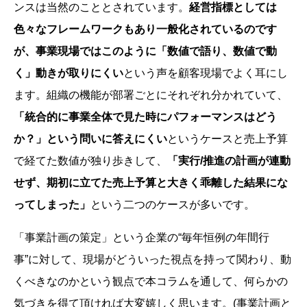
ンスは当然のこととされています。
経営指標としては
色々なフレームワークもあり一般化されているのです
が、事業現場ではこのように「数値で語り、数値で動
く」動きが取りにくい
という声を顧客現場でよく耳にし
ます。組織の機能が部署ごとにそれぞれ分かれていて、
「統合的に事業全体で見た時にパフォーマンスはどう
か？」という問いに答えにくい
というケースと売上予算
で経てた数値が独り歩きして、
「実行/推進の計画が連動
せず、期初に立てた売上予算と大きく乖離した結果にな
ってしまった」
という二つのケースが多いです。
「事業計画の策定」という企業の“毎年恒例の年間行
事”に対して、現場がどういった視点を持って関わり、動
くべきなのかという観点で本コラムを通して、何らかの
気づきを得て頂ければ大変嬉しく思います。(事業計画と