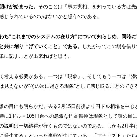
明けが始まった。
そのことは「事の実相」を知っている方は先
感じられているのではないかと想うのである。
わち”これまでのシステムの在り方”について知らしめ、同時に
と共に創り上げていくこと」である
。したがってこの場を借り
単に記すことが出来ればと思う。
て考える必要がある。一つは「現象」、そしてもう一つは「潜
は見えないが”その次に起きる現象”として感じ取ることのでき
誰の目にも明らかだ。去る2月15日前後より円ドル相場を中心
特に1ドル＝105円台への急激な円高転換は現象として誰の目
の説明は一切納得が行くものではないのである。しかも2月半
に発生する」といった事態が生じている。「アナリスト」たち