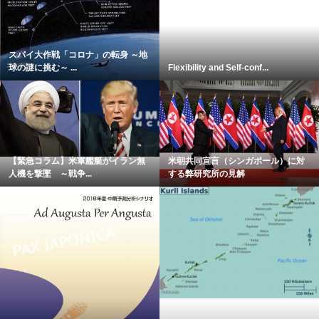
スパイ大作戦「コロナ」の転身 ～地
球の謎に挑む～ ...
Flexibility and Self-conf...
【緊急コラム】米軍艦艇がイラン無
米朝共同宣言（シンガポール）に対
人機を撃墜 ～戦争...
する弊研究所の見解