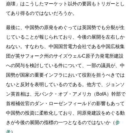
崩壊」はこうしたマーケット以外の要因もトリガーとし
てあり得るのではないだろうか。
最後に、中国勢の原発をめぐっては英国勢でも分裂が生
じていることが報じられており、今後の展開を左右しか
ねない。すなわち、中国国営電力会社である中国広核集
団が英サフォーク州のサイズウェルC原子力発電所建設
への関与を検討している件について、一部の議員が、中
国勢が国家の重要インフラにおいて役割を担うべきでは
ないと反対を表明しているのである。他方で、ジョンソ
ン英首相は、元バンク・オブ・アメリカ（BofA）幹部で
首相補佐官のダン・ローゼンフィールドの影響もあって
中国勢の投資に柔軟化しており、同原発建設をめぐる動
きが今後の展開の指標の一つとなるのではないか（
参
考
）。