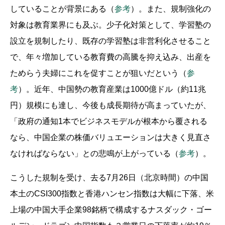
していることが背景にある（
参考
）。また、規制強化の
対象は教育業界にも及ぶ。少子化対策として、学習塾の
設立を規制したり、既存の学習塾は非営利化させること
で、年々増加している教育費の高騰を抑え込み、出産を
ためらう夫婦にこれを促すことが狙いだという（
参
考
）。近年、中国勢の教育産業は1000億ドル（約11兆
円）規模にも達し、今後も成長期待が高まっていたが、
「政府の通知1本でビジネスモデルが根本から覆される
なら、中国企業の株価バリュエーションは大きく見直さ
なければならない」との悲鳴が上がっている（
参考
）。
こうした規制を受け、去る7月26日（北京時間）の中国
本土のCSI300指数と香港ハンセン指数は大幅に下落、米
上場の中国大手企業98銘柄で構成するナスダック・ゴー