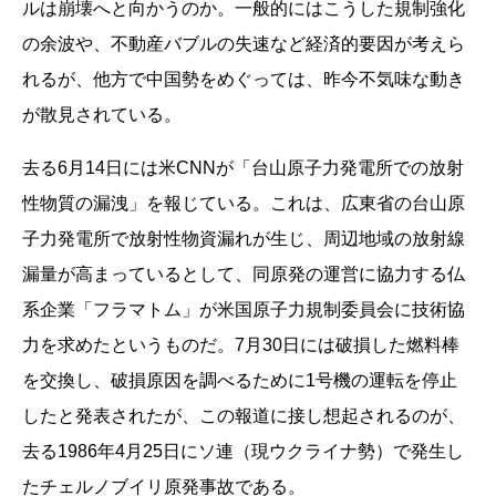
ルは崩壊へと向かうのか。一般的にはこうした規制強化
の余波や、不動産バブルの失速など経済的要因が考えら
れるが、他方で中国勢をめぐっては、昨今不気味な動き
が散見されている。
去る6月14日には米CNNが「台山原子力発電所での放射
性物質の漏洩」を報じている。これは、広東省の台山原
子力発電所で放射性物資漏れが生じ、周辺地域の放射線
漏量が高まっているとして、同原発の運営に協力する仏
系企業「フラマトム」が米国原子力規制委員会に技術協
力を求めたというものだ。7月30日には破損した燃料棒
を交換し、破損原因を調べるために1号機の運転を停止
したと発表されたが、この報道に接し想起されるのが、
去る1986年4月25日にソ連（現ウクライナ勢）で発生し
たチェルノブイリ原発事故である。