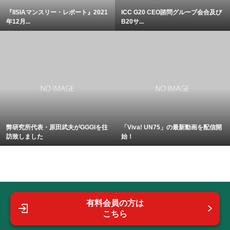
『IISIAマンスリー・レポート』2021
ICC G20 CEO諮問グループ会合及び
年12月...
B20サ...
弊研究所代表・原田武夫がGGGIを往
「Viva! UN75」の最新動画を配信開
訪致しました
始！
有料会員の方は
こちら