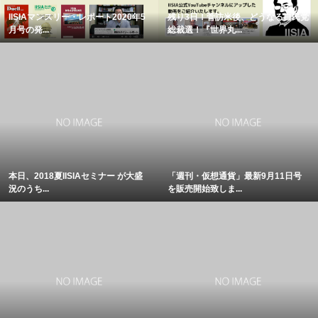
IISIAマンスリー・レポート2020年5
残り3日！菅訪米後、どうなる自民党
月号の発...
総裁選！『世界丸...
本日、2018夏IISIAセミナー が大盛
「週刊・仮想通貨」最新9月11日号
況のうち...
を販売開始致しま...