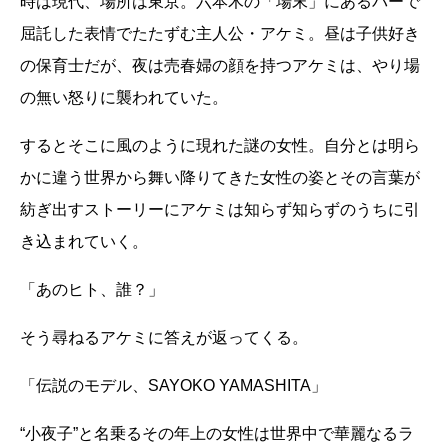
時は現代、場所は東京。六本木の「場末」にあるバーで
屈託した表情でたたずむ主人公・アケミ。昼は子供好き
の保育士だが、夜は売春婦の顔を持つアケミは、やり場
の無い怒りに襲われていた。
するとそこに風のように現れた謎の女性。自分とは明ら
かに違う世界から舞い降りてきた女性の姿とその言葉が
紡ぎ出すストーリーにアケミは知らず知らずのうちに引
き込まれていく。
「あのヒト、誰？」
そう尋ねるアケミに答えが返ってくる。
「伝説のモデル、SAYOKO YAMASHITA」
“小夜子”と名乗るその年上の女性は世界中で華麗なるラ