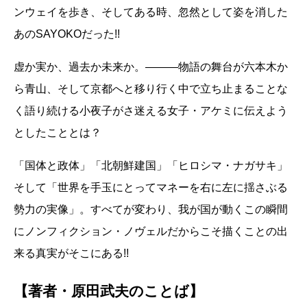
ンウェイを歩き、そしてある時、忽然として姿を消した
あのSAYOKOだった!!
虚か実か、過去か未来か。―――物語の舞台が六本木か
ら青山、そして京都へと移り行く中で立ち止まることな
く語り続ける小夜子がさ迷える女子・アケミに伝えよう
としたこととは？
「国体と政体」「北朝鮮建国」「ヒロシマ・ナガサキ」
そして「世界を手玉にとってマネーを右に左に揺さぶる
勢力の実像」。すべてが変わり、我が国が動くこの瞬間
にノンフィクション・ノヴェルだからこそ描くことの出
来る真実がそこにある!!
【著者・原田武夫のことば】