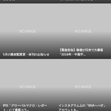
【緊急告知】株価が日米で大暴落
5月の教材配変更・休刊のお知らせ
「2018年・中期予...
IFIS「グローバルマクロ・レポー
インスタグラム上の「IISIAへべす」
ト」にて最新コラ...
アカウントを...