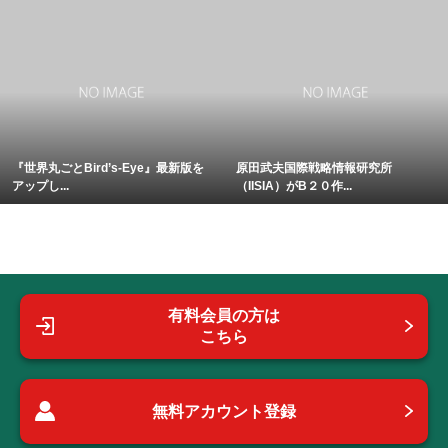
『世界丸ごとBird’s-Eye』最新版を
原田武夫国際戦略情報研究所
アップし...
（IISIA）がB２０作...
有料会員の方は
こちら
無料アカウント登録