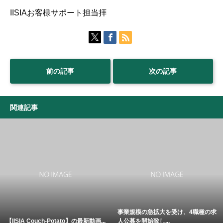
IISIAお客様サポート担当拝
前の記事
次の記事
関連記事
事業規模の急拡大を受け、4職種の求
【IISIA Couch-Potato】の最新動画...
人公募を開始致し...