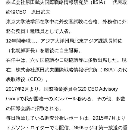
株式会社原田武夫国際戦略情報研究所（IISIA） 代表取
締役CEO 原田武夫
東京大学法学部在学中に外交官試験に合格、外務省に外
務公務員Ⅰ種職員として入省。
12年間奉職し、アジア大洋州局北東アジア課課長補佐
（北朝鮮班長）を最後に自主退職。
在任中は、六ヶ国協議や日朝協議等に多数出席した。現
在、株式会社原田武夫国際戦略情報研究所（IISIA）の代
表取締役（CEO）。
2017年2月より、国際商業委員会G20 CEO Advisory
Groupで我が国唯一のメンバーを務める。その他、多数
の国際会議に招致される。
毎日執筆している調査分析レポートは、2015年7月より
トムソン・ロイターでも配信。NHKラジオ第一放送の番