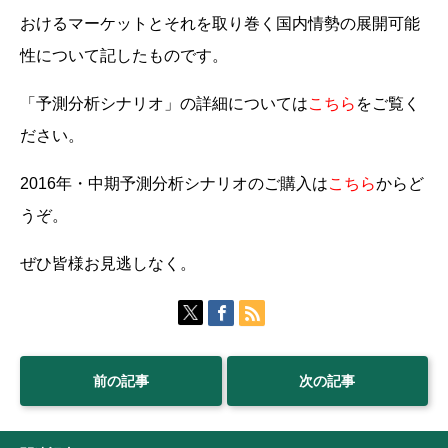
おける
マーケットとそれを取り巻く国内情勢の展開可能
性
について記したものです。
「予測分析シナリオ」の詳細については
こちら
をご覧く
ださい。
2016年・中期予測分析シナリオのご購入は
こちら
からど
うぞ。
ぜひ皆様お見逃しなく。
前の記事
次の記事