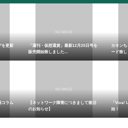
グを更新
「週刊・仮想通貨」最新12月25日号を
カキンち
販売開始致しました...
ード致し
画コラム
【ネットワーク障害につきまして復旧
「Viva
のお知らせ】
始！