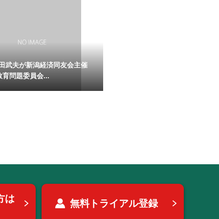
田武夫が新潟経済同友会主催
育問題委員会...
方は
無料トライアル登録