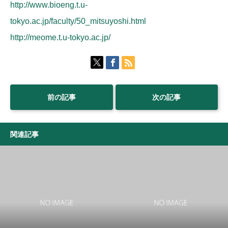
http://www.bioeng.t.u-
tokyo.ac.jp/faculty/50_mitsuyoshi.html
http://meome.t.u-tokyo.ac.jp/
前の記事
次の記事
関連記事