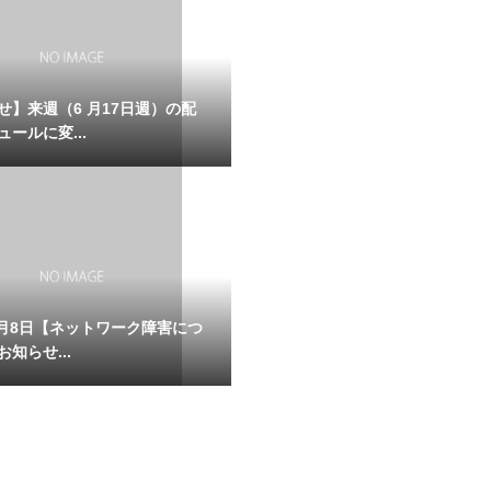
せ】来週（6 月17日週）の配
ールに変...
年9月8日【ネットワーク障害につ
知らせ...