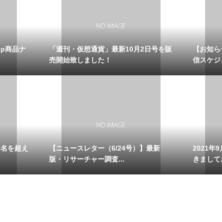
op商品ナ
「週刊・仮想通貨」最新10月2日号を販
【お知ら
売開始致しました！
信スケジュ
0名を超え
【ニュースレター（6/24号）】最新
2021
版・リサーチャー調査...
きましてお