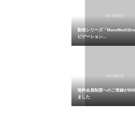
動画シリーズ「MaruMediSh
ビゲーション...
無料会員制度へのご登録が80
ました