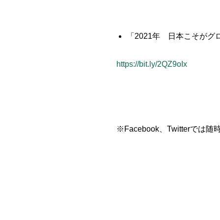
「2021年 日本こそが
https://bit.ly/2QZ9oIx
※Facebook、Twitter