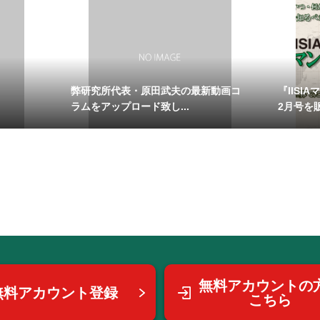
弊研究所代表・原田武夫の最新動画コ
『IISI
ラムをアップロード致し...
2月号を販
無料アカウントの
無料アカウント登録
こちら