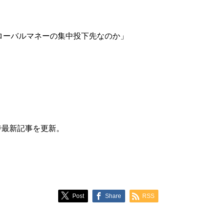
グローバルマネーの集中投下先なのか」
では随時最新記事を更新。
Post
Share
RSS