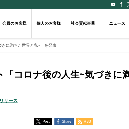
会員のお客様
個人のお客様
社会貢献事業
ニュース
づきに満ちた世界と私~」を発表
ト「コロナ後の人生~気づきに
リリース
Post
Share
RSS