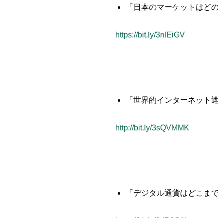
「日本のマーケットはど
https://bit.ly/3nlEiGV
「世界的インターネット
http://bit.ly/3sQVMMK
「デジタル通貨はどこま