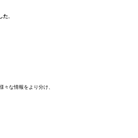
した
。
様々な情報をより分け、