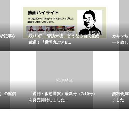
分析記事を
残り3日！菅訪米後、どうなる自民党総
カキンち
裁選！『世界丸ごとB...
ード致し
週）の配信
「週刊・仮想通貨」最新号（7/10号）
無料会員
を発売開始しました...
ました