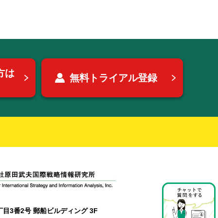
方は
無料トライアル登録
目3番2号 郵船ビルディング 3F