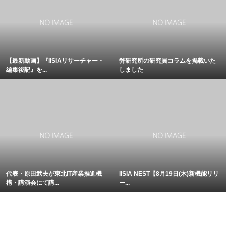
【最新動画】『IISIAリサーチャー・
弊研究所の研究員コラムを掲載いた
編集後記』を...
しました
代表・原田武夫が東北IT産業推進機
IISIA NEST【8月19日(木)新機能リリ
構・講演会にて講...
ー...