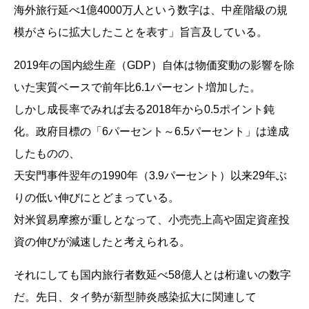
海外旅行延べ1億4000万人という数字は、中産階級の規
模がさらに拡大したことを表す」旨言及している。
2019年の国内総生産（GDP）自体は物価変動の影響を除
いた実質ベースで前年比6.1パーセント増加した。
しかし成長率でみれば去る2018年から0.5ポイント鈍
化。政府目標の「6パーセント～6.5パーセント」は達成
したものの、
天安門事件翌年の1990年（3.9パーセント）以来29年ぶ
りの低い伸びにとどまっている。
対米貿易摩擦が重しとなって、小売売上高や固定資産投
資の伸びが減速したと考えられる。
それにしても国内旅行者数延べ58億人とは桁違いの数字
だ。先日、タイ勢が新型肺炎感染拡大に関連して