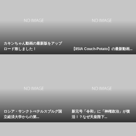
カキンちゃん動画の最新版をアップ
ロード致しました！
【IISIA Couch-Potato】の最新動画...
ロシア・サンクトぺテルスブルグ国
新元号「令和」に「神権政治」が復
立経済大学からの第...
活！？なぜ天皇陛下...