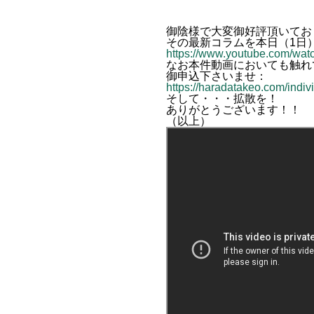
御陰様で大変御好評頂いており
その最新コラムを本日（1日
https://www.youtube.com/w
なお本件動画においても触れ
御申込下さいませ：
https://haradatakeo.com/indiv
そして・・・拡散を！
ありがとうございます！！
（以上）