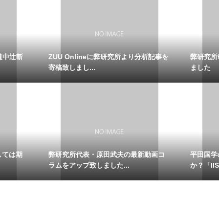
道中辻斬
ZUU Onlineに弊研究所より分析記事を
弊研究所
寄稿致しまし...
ました
しては期
弊研究所代表・原田武夫の最新動画コ
平田国学
ラムをアップ致しました...
か？「IISI