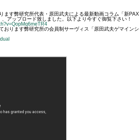
ます弊研究所代表・原田武夫による最新動画コラム「新PAX J
）、アップロード致しました。以下より今すぐ御覧下さい！
atch?v=QopMq6meTR4
ております弊研究所の会員制サーヴィス「原田武夫ゲマインシ
idual