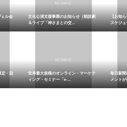
ヴェル会
文化公演支援事業のお知らせ（朗読劇
【お知ら
＆ライブ「神さまとの交...
スケジュー
限定・設
世界最大規模のオンライン・マーケテ
毎日新聞
ィング・セミナー「e-...
メントが