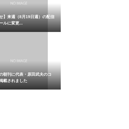
せ】来週（8月19日週）の配信
ルに変更...
の朝刊に代表・原田武夫のコ
掲載されました