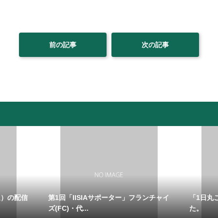
前の記事
次の記事
週）の配信
第1回「IISIAサポーター」フランチャイ
「1日丸ご
ズ(FC)・代...
た。