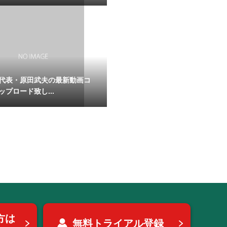
代表・原田武夫の最新動画コ
ップロード致し...
方は
無料トライアル登録