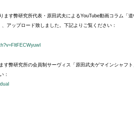
ます弊研究所代表・原田武夫によるYouTube動画コラム「
）、アップロード致しました。下記よりご覧ください：
tch?v=FItFECWyuwI
ます弊研究所の会員制サーヴィス「原田武夫ゲマインシャフト
い：
idual