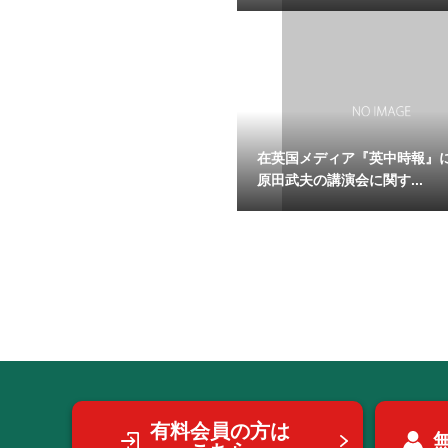
在英国メディア『英中時報』
原田武夫の講演会に関す...
有料会員の方は