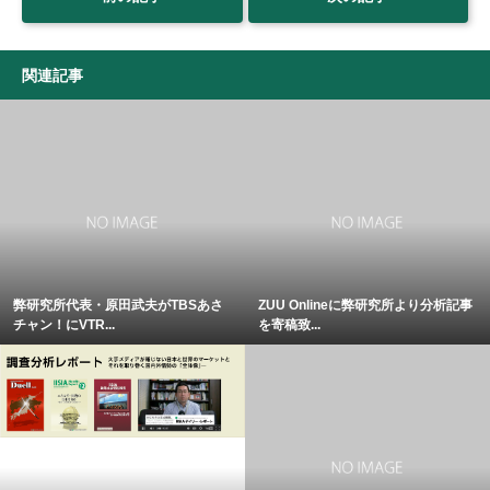
関連記事
弊研究所代表・原田武夫がTBSあさ
ZUU Onlineに弊研究所より分析記事
チャン！にVTR...
を寄稿致...