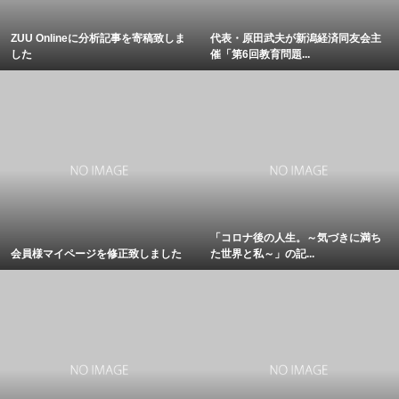
ZUU Onlineに分析記事を寄稿致しま
代表・原田武夫が新潟経済同友会主
した
催「第6回教育問題...
「コロナ後の人生。～気づきに満ち
会員様マイページを修正致しました
た世界と私～」の記...