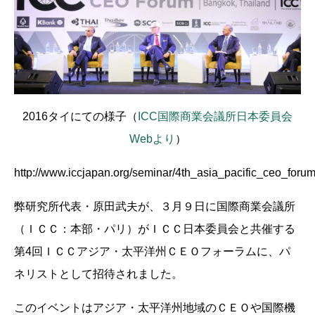
2016タイにての様子（
ICC国際商業会議所日本委員会
Webより
）
http://www.iccjapan.org/seminar/4th_asia_pacific_ceo_foru
弊研究所代表・原田武夫が、３月９日に国際商業会議所
（ＩＣＣ：本部・パリ）がＩＣＣ日本委員会と共催する
第4回ＩＣＣアジア・太平洋州ＣＥＯフォーラムに、パ
ネリストとして招待されました。
このイベントはアジア・太平洋州地域のＣＥＯや国際機