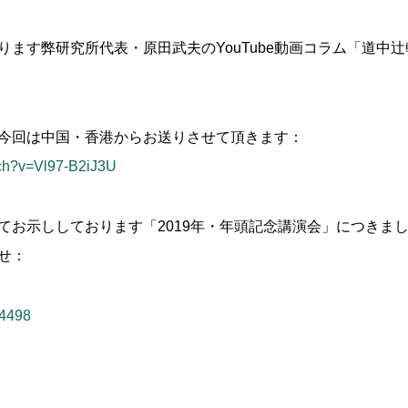
ります弊研究所代表・原田武夫のYouTube動画コラム「道中
。
今回は中国・香港からお送りさせて頂きます：
tch?v=Vl97-B2iJ3U
てお示ししております「2019年・年頭記念講演会」につきま
せ：
74498