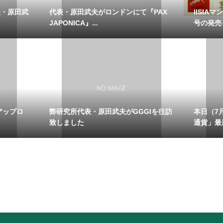
代表・原田武
代表・原田武夫がロンドンにて『PAX
IISIA
JAPONICA』...
号の発売を
アップロ
弊研究所代表・原田武夫がGGGIを往訪
本日（7
致しました
通貨」最新