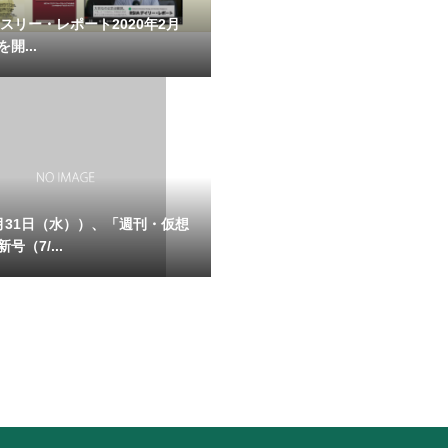
マンスリー・レポート2020年2月
開...
月31日（水））、「週刊・仮想
号（7/...