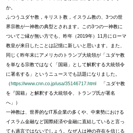
か。
ふつうユダヤ教，キリスト教，イスラム教の、3つの世
界宗教が一神教の典型とされます。この3つの一神教に
ついてご縁が無い方でも、昨年（2019年）11月にローマ
教皇が来日したことは記憶に新しいと思います。また、
同じく昨年末にアメリカのトランプ大統領が「ユダヤ教
を単なる宗教ではなく「国籍」として解釈する大統領令
に署名する」というニュースでも話題になりました。
（
https://www.cnn.co.jp/usa/35146717.html
「ユダヤ教
を『国籍』と解釈する大統領令、トランプ氏が署名
へ」）
一神教は、世界的なIT系企業の多くや、中東勢における
イスラム金融など国際経済や金融に直結していると言っ
ても過言ではないでしょう。なぜ人は神の存在を信じる