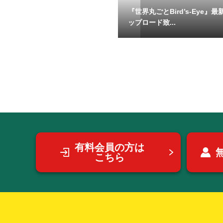
『世界丸ごとBird’s-Eye』
ップロード致...
有料会員の方は
こちら