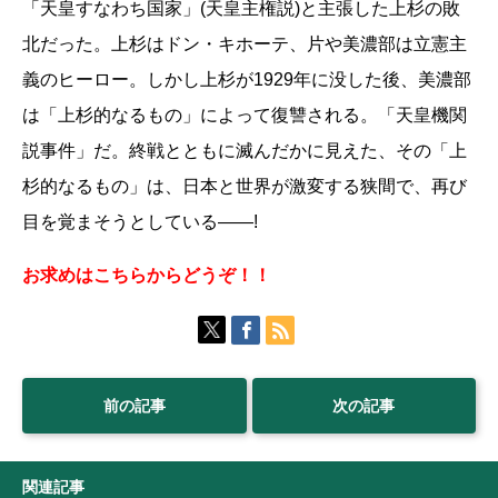
「天皇すなわち国家」(天皇主権説)と主張した上杉の敗
北だった。上杉はドン・キホーテ、片や美濃部は立憲主
義のヒーロー。しかし上杉が1929年に没した後、美濃部
は「上杉的なるもの」によって復讐される。「天皇機関
説事件」だ。終戦とともに滅んだかに見えた、その「上
杉的なるもの」は、日本と世界が激変する狭間で、再び
目を覚まそうとしている――!
お求めは
こちらから
どうぞ！！
前の記事
次の記事
関連記事