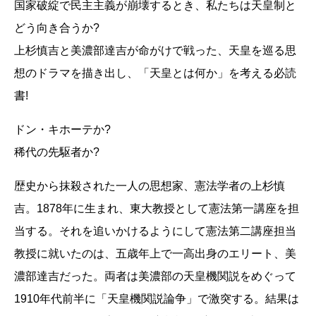
国家破綻で民主主義が崩壊するとき、私たちは天皇制と
どう向き合うか?
上杉慎吉と美濃部達吉が命がけで戦った、天皇を巡る思
想のドラマを描き出し、「天皇とは何か」を考える必読
書!
ドン・キホーテか?
稀代の先駆者か?
歴史から抹殺された一人の思想家、憲法学者の上杉慎
吉。1878年に生まれ、東大教授として憲法第一講座を担
当する。それを追いかけるようにして憲法第二講座担当
教授に就いたのは、五歳年上で一高出身のエリート、美
濃部達吉だった。両者は美濃部の天皇機関説をめぐって
1910年代前半に「天皇機関説論争」で激突する。結果は